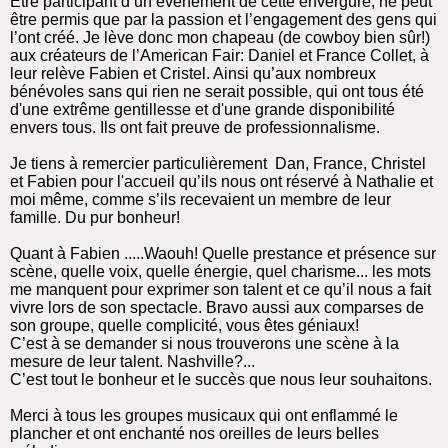
Être participant d’un événement de cette envergure, ne peut
être permis que par la passion et l’engagement des gens qui
l’ont créé. Je lève donc mon chapeau (de cowboy bien sûr!)
aux créateurs de l’American Fair: Daniel et France Collet, à
leur relève Fabien et Cristel. Ainsi qu’aux nombreux
bénévoles sans qui rien ne serait possible, qui ont tous été
d'une extrême gentillesse et d'une grande disponibilité
envers tous. Ils ont fait preuve de professionnalisme.
Je tiens à remercier particulièrement Dan, France, Christel
et Fabien pour l'accueil qu’ils nous ont réservé à Nathalie et
moi même, comme s’ils recevaient un membre de leur
famille. Du pur bonheur!
Quant à Fabien .....Waouh! Quelle prestance et présence sur
scène, quelle voix, quelle énergie, quel charisme... les mots
me manquent pour exprimer son talent et ce qu’il nous a fait
vivre lors de son spectacle. Bravo aussi aux comparses de
son groupe, quelle complicité, vous êtes géniaux!
C’est à se demander si nous trouverons une scène à la
mesure de leur talent. Nashville?...
C’est tout le bonheur et le succès que nous leur souhaitons.
Merci à tous les groupes musicaux qui ont enflammé le
plancher et ont enchanté nos oreilles de leurs belles