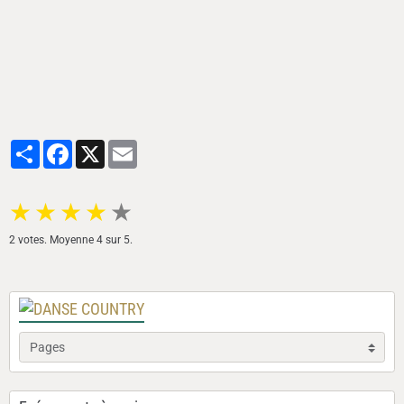
Partager
Facebook
X
Email
★
★
★
★
★
2
votes. Moyenne
4
sur 5.