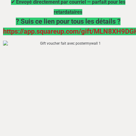
✔ Envoyé directement par courriel — parfait pour les
retardataires
? Suis ce lien pour tous les détails ?
https://app.squareup.com/gift/MLN8XH9D