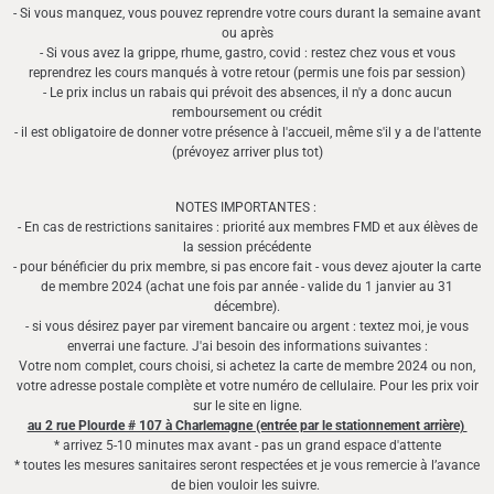
- Si vous manquez, vous pouvez reprendre votre cours durant la semaine avant
ou après
- Si vous avez la grippe, rhume, gastro, covid : restez chez vous et vous
reprendrez les cours manqués à votre retour (permis une fois par session)
- Le prix inclus un rabais qui prévoit des absences, il n'y a donc aucun
remboursement ou crédit
- il est obligatoire de donner votre présence à l'accueil, même s'il y a de l'attente
(prévoyez arriver plus tot)
NOTES IMPORTANTES :
- En cas de restrictions sanitaires : priorité aux membres FMD et aux élèves de
la session précédente
- pour bénéficier du prix membre, si pas encore fait - vous devez ajouter la carte
de membre 2024 (achat une fois par année - valide du 1 janvier au 31
décembre).
- si vous désirez payer par virement bancaire ou argent : textez moi, je vous
enverrai une facture. J'ai besoin des informations suivantes :
Votre nom complet, cours choisi, si achetez la carte de membre 2024 ou non,
votre adresse postale complète et votre numéro de cellulaire. Pour les prix voir
sur le site en ligne.
au 2 rue Plourde # 107 à Charlemagne (entrée par le stationnement arrière)
* arrivez 5-10 minutes max avant - pas un grand espace d'attente
* toutes les mesures sanitaires seront respectées et je vous remercie à l’avance
de bien vouloir les suivre.