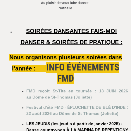
Au plaisir de vous faire danser !
Nathalie
SOIRÉES DANSANTES FAIS-MOI
DANSER & SOIRÉES DE PRATIQUE :
Nous organisons plusieurs soirées dans
INFO ÉVÉNEMENTS
l'année :
FMD
FMD reçoit St-Tite en tournée : 13 JUIN 2026
au
Döme de St-Thomas (Joliette)
Festival d'été FMD - ÉPLUCHETTE DE BLÉ D'INDE :
22 août 2026
au Döme de St-Thomas (Joliette)
LES JEUDIS (les jeudis à partir de janvier 2025) :
Danse country-pop À LA MARINA DE REPENTIGNY