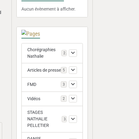
Aucun évènement à afficher.
d
Chorégraphies
2
Nathalie
Articles de presse
5
FMD
3
Vidéos
2
STAGES
NATHALIE
3
PELLETIER
DANSE